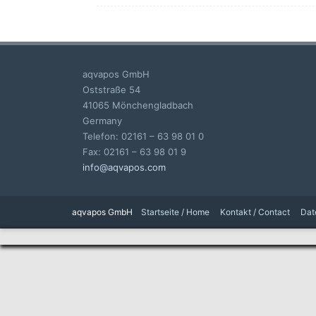
aqvapos GmbH
Oststraße 54
41065 Mönchengladbach
Germany
Telefon: 02161 – 63 98 01 0
Fax: 02161 – 63 98 01 9
info@aqvapos.com
aqvapos GmbH
Startseite / Home
Kontakt / Contact
Dat