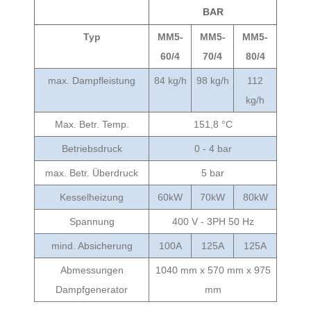
BAR
Typ
MM5-
MM5-
MM5-
60/4
70/4
80/4
max. Dampfleistung
84 kg/h
98 kg/h
112
kg/h
Max. Betr. Temp.
151,8 °C
Betriebsdruck
0 - 4 bar
max. Betr. Überdruck
5 bar
Kesselheizung
60kW
70kW
80kW
Spannung
400 V - 3PH 50 Hz
mind. Absicherung
100A
125A
125A
Abmessungen
1040 mm x 570 mm x 975
Dampfgenerator
mm