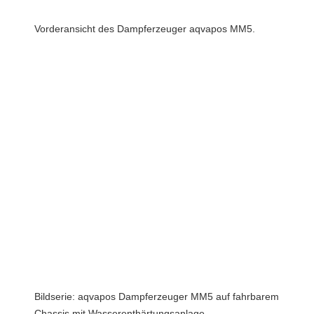
Vorderansicht des Dampferzeuger aqvapos MM5.
Bildserie: aqvapos Dampferzeuger MM5 auf fahrbarem
Chassis mit Wasserenthärtungsanlage,