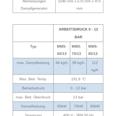
Abmessungen
1040 mm x 570 mm x 975
Dampfgenerator
mm
ARBEITSDRUCK 0 - 12
BAR
Typ
MM5-
MM5-
MM5-
60/13
70/13
80/13
max. Dampfleistung
84 kg/h
98 kg/h
112
kg/h
Max. Betr. Temp.
191,6 °C
Betriebsdruck
0 - 12 bar
max. Betr. Überdruck
13 bar
Kesselheizung
60kW
70kW
80kW
Spannung
400 V - 3PH 50 Hz