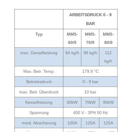
ARBEITSDRUCK 0 - 9
BAR
Typ
MM5-
MM5-
MM5-
60/9
70/9
80/9
max. Dampfleistung
84 kg/h
98 kg/h
112
kg/h
Max. Betr. Temp.
179,9 °C
Betriebsdruck
0 - 9 bar
max. Betr. Überdruck
10 bar
Kesselheizung
60kW
70kW
80kW
Spannung
400 V - 3PH 50 Hz
mind. Absicherung
100A
125A
125A