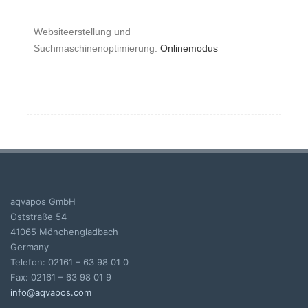
Websiteerstellung und
Suchmaschinenoptimierung:
Onlinemodus
aqvapos GmbH
Oststraße 54
41065 Mönchengladbach
Germany
Telefon: 02161 – 63 98 01 0
Fax: 02161 – 63 98 01 9
info@aqvapos.com