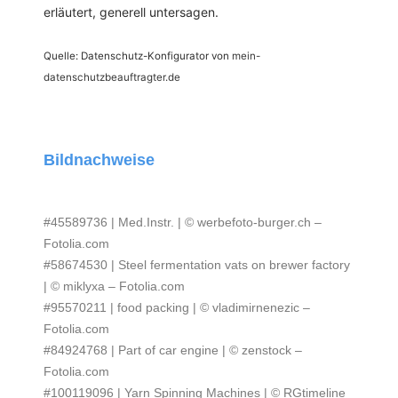
erläutert, generell untersagen.
Quelle: Datenschutz-Konfigurator von
mein-
datenschutzbeauftragter.de
Bildnachweise
#45589736 | Med.Instr. | © werbefoto-burger.ch –
Fotolia.com
#58674530 | Steel fermentation vats on brewer factory
| © miklyxa – Fotolia.com
#95570211 | food packing | © vladimirnenezic –
Fotolia.com
#84924768 | Part of car engine | © zenstock –
Fotolia.com
#100119096 | Yarn Spinning Machines | © RGtimeline